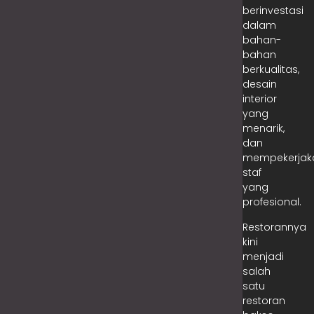
berinvestasi
❅
dalam
bahan-
bahan
berkualitas,
desain
interior
yang
menarik,
dan
mempekerjak
staf
yang
profesional.
Restorannya
kini
menjadi
salah
satu
restoran