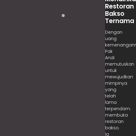
Restoran
Bakso
Ternama
Dengan
uang
kemenangann
Pak
Andi
memutuskan
untuk
mewujudkan
mimpinya
yang
telah
lama
terpendam:
membuka
restoran
bakso.
Ia