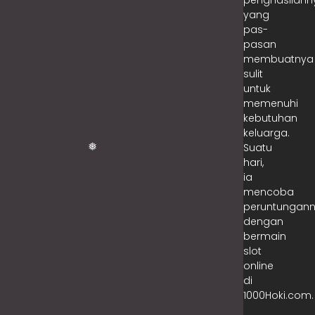
penghasilann
yang
pas-
pasan
membuatnya
sulit
untuk
memenuhi
kebutuhan
keluarga.
Suatu
hari,
ia
mencoba
peruntungan
dengan
bermain
slot
online
❅
di
1000Hoki.com
.