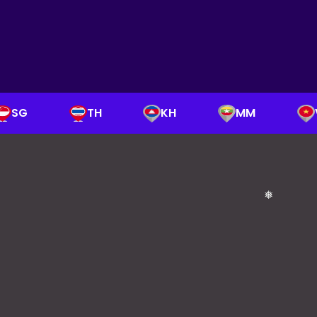
SG
TH
KH
MM