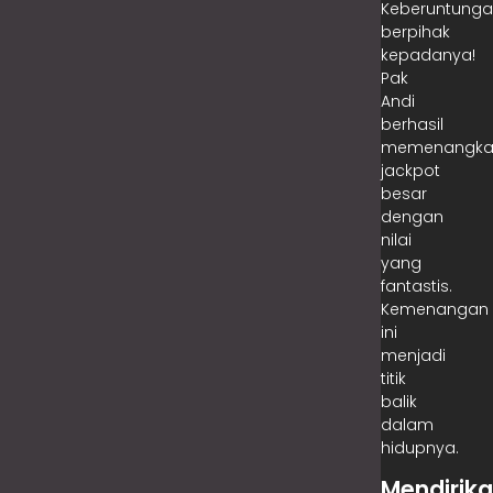
Keberuntung
berpihak
kepadanya!
Pak
Andi
berhasil
memenangka
jackpot
besar
❅
dengan
nilai
yang
fantastis.
Kemenangan
ini
menjadi
titik
balik
dalam
hidupnya.
Mendirik