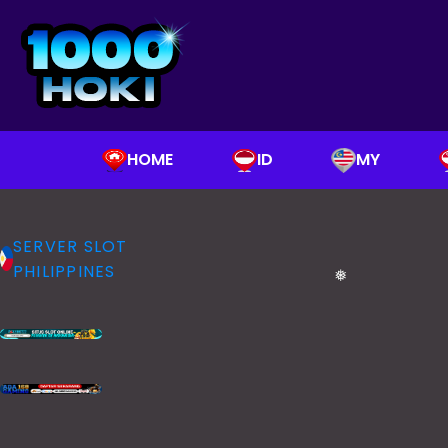
HOME
ID
MY
SERVER SLOT
PHILIPPINES