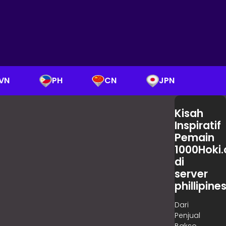
VN
PH
CN
JPN
Kisah
Inspiratif
Pemain
1000Hoki
di
server
phillipine
Dari
Penjual